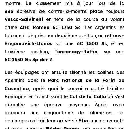
montre. Le classement mis à jour lors de la
88e épreuve de contre-la-montre place toujours
Vesco-Salvinelli
en tête de la course au volant
d’une
Alfa Romeo 6C 1750 Ss
. Les Argentins les
talonnent de près : en deuxième position, on retrouve
Erejomovich-Llanos
sur une
6C 1500 Ss
, et en
troisième position,
Tonconogy-Ruffini
sur une
6C 1550 Gs Spider Z
.
Les équipages ont ensuite sillonné les collines des
Apennins dans le
Parc national de la Forêt du
Casentino
, après quoi le convoi a quitté l’Émilie-
Romagne en franchissant le
Col de la Calla
où s’est
déroulée une épreuve moyenne. Après avoir
parcouru une cinquantaine de kilomètres, les
équipages ont fait leur arrivée à
Stia
, une nouveauté
absolue pour la
Flèche Rouge
, qui accueillait un